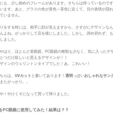
にも、少し細めのフレームがあります。そちらは持っているので
います。あと、グラスの色が黄色～茶色に近くて、目の表情が隠
ていません。
りをする時には、相手に顔が見えますから、さすがにデザインな
んよね。がっかりして店を後にしました。しかし、諦め切れず、
しました。
やはり、ほとんど老眼鏡。PC眼鏡の種類も少なく、気に入ったデ
とつだけ欲しいと思えるデザインが！！
ザインのウェリントンタイプでした！あ、これいい！
ちらは、
UVカット
と書いてあります！
透明
っぽい
おしゃれなサン
またがっかり。。
や！やけくそになって買って帰りました。
をPC眼鏡に使用してみた！結果は？？