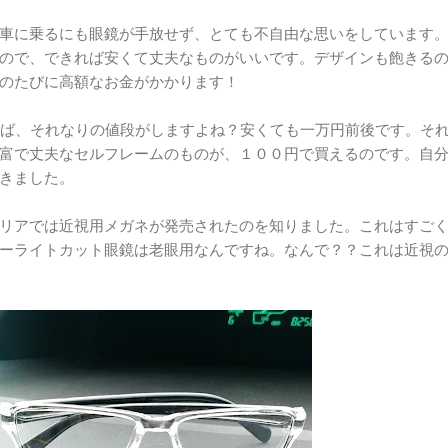
車に乗るにも眼鏡が手放せず、とても不自由な思いをしています
ので、できれば安くて丈夫なものがいいです。デザインも飽きる
のたびに高額なお金がかかります！
買えば、それなりの値段がしますよね？安くても一万円前後です。そ
富で丈夫なセルフレームのものが、１００円で買えるのです。自
きました。
リアでは近視用メガネが発売されたのを知りました。これはすご
ーライトカット眼鏡は老眼用なんですね。なんで？？これは近視