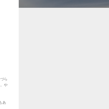
見づら
す。や
もあ