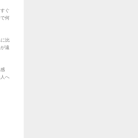
。すぐ
ので何
れに比
分が遠
く感
の人へ