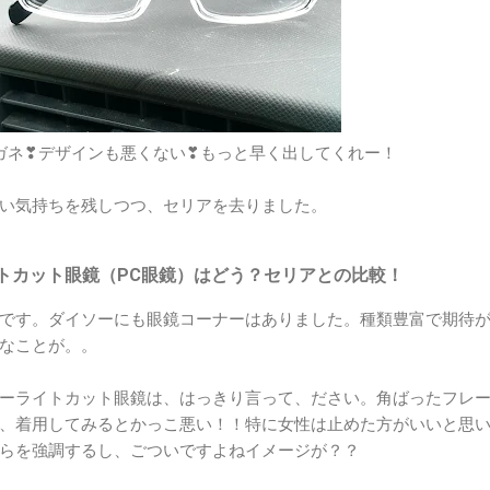
ガネ❣デザインも悪くない❣もっと早く出してくれー！
い気持ちを残しつつ、セリアを去りました。
トカット眼鏡（PC眼鏡）はどう？セリアとの比較！
です。ダイソーにも眼鏡コーナーはありました。種類豊富で期待
なことが。。
ーライトカット眼鏡は、はっきり言って、ださい。角ばったフレ
、着用してみるとかっこ悪い！！特に女性は止めた方がいいと思
らを強調するし、ごついですよねイメージが？？