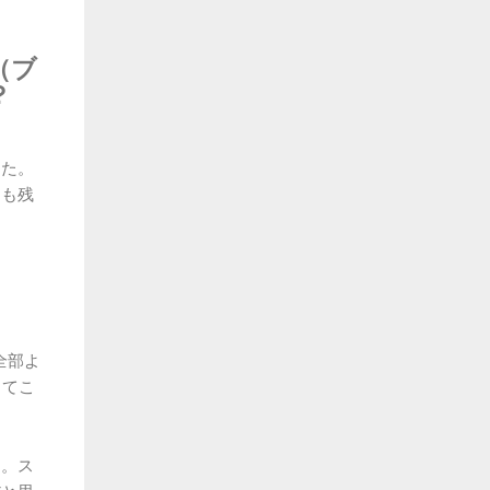
（ブ
？
した。
ても残
全部よ
ってこ
う。ス