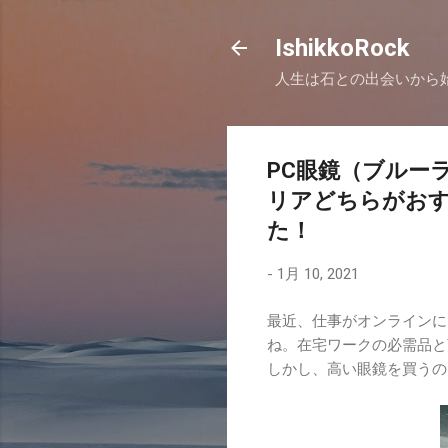
IshikkoRock
人生は石との出会いから
PC眼鏡（ブルー
リアどちらがお
た！
-
1月 10, 2021
最近、仕事がオンラインに
ね。在宅ワークの必需品と
しかし、高い眼鏡を買うの