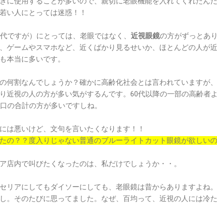
きに使用することが多いので、親切に老眼機能を入れてくれたん
若い人にとっては迷惑！！
0代ですが）にとっては、老眼ではなく、
近視眼鏡
の方がずっとあ
、ゲームやスマホなど、近くばかり見るせいか、ほとんどの人が
も本当に多いです。
の何割なんでしょうか？確かに高齢化社会とは言われていますが
り近視の人の方が多い気がするんです。60代以降の一部の高齢者
人口の合計の方が多いですしね。
には悪いけど、文句を言いたくなります！！
たの？？度入りじゃない普通のブルーライトカット眼鏡が欲しい
ア店内で叫びたくなったのは、私だけでしょうか・・。
セリアにしてもダイソーにしても、老眼鏡は昔からありますよね
し。そのたびに思ってました。なぜ、百均って、近視の人には冷