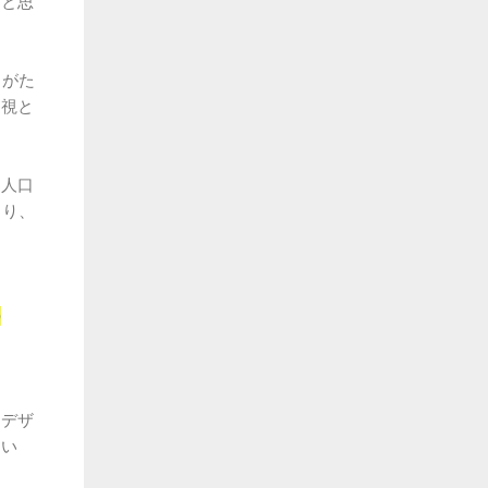
だと思
りがた
近視と
、人口
より、
の
。デザ
たい