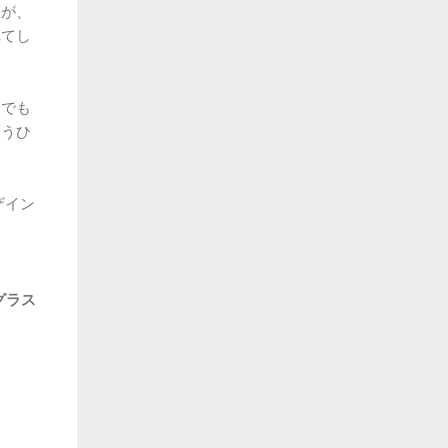
すが、
れてし
んでも
もうひ
ザイン
グラス