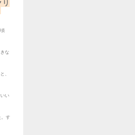
クリ
）
の頃
いきな
のと、
「いい
た。す