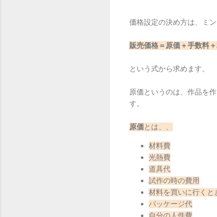
価格設定の決め方は、ミンネ
販売価格＝原価＋手数料＋
という式から求めます。
原価というのは、作品を作
す。
原価
とは、、
材料費
光熱費
道具代
試作の時の費用
材料を買いに行くと
パッケージ代
自分の人件費