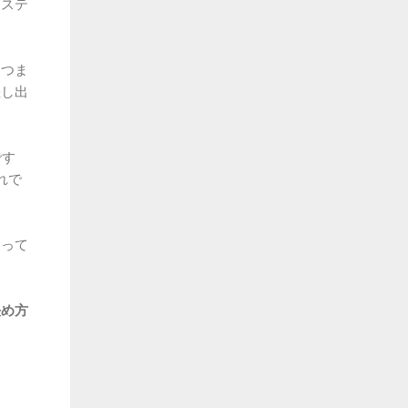
システ
、つま
差し出
です
れで
違って
決め方