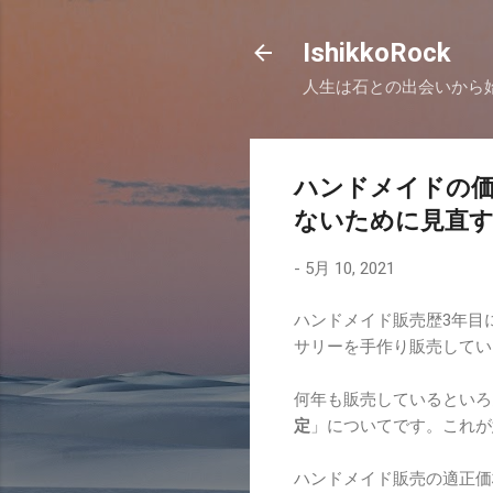
IshikkoRock
人生は石との出会いから
ハンドメイドの
ないために見直す
-
5月 10, 2021
ハンドメイド販売歴3年目
サリーを手作り販売してい
何年も販売しているといろ
定
」についてです。これが
ハンドメイド販売の適正価