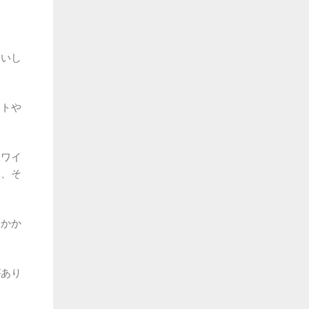
らいし
ットや
、ワイ
て、そ
回かか
があり
。