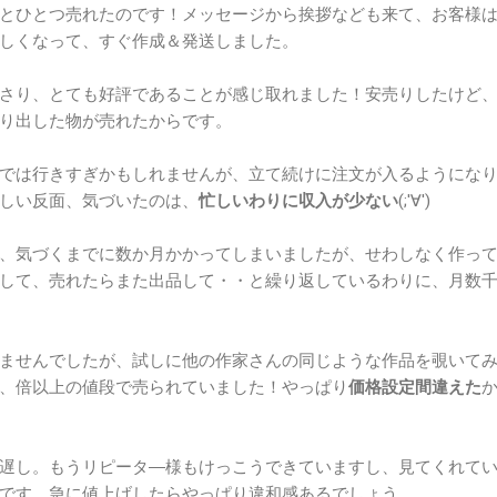
とひとつ売れたのです！メッセージから挨拶なども来て、お客様
しくなって、すぐ作成＆発送しました。
さり、とても好評であることが感じ取れました！安売りしたけど
り出した物が売れたからです。
では行きすぎかもしれませんが、立て続けに注文が入るようにな
しい反面、気づいたのは、
忙しいわりに収入が少ない
(;'∀')
、気づくまでに数か月かかってしまいましたが、せわしなく作っ
して、売れたらまた出品して・・と繰り返しているわりに、月数
ませんでしたが、試しに他の作家さんの同じような作品を覗いて
、倍以上の値段で売られていました！やっぱり
価格設定間違えた
遅し。もうリピータ―様もけっこうできていますし、見てくれて
です。急に値上げしたらやっぱり違和感あるでしょう。