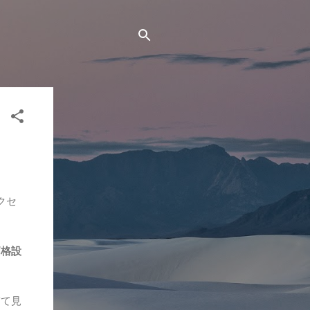
クセ
価格設
ぎて見