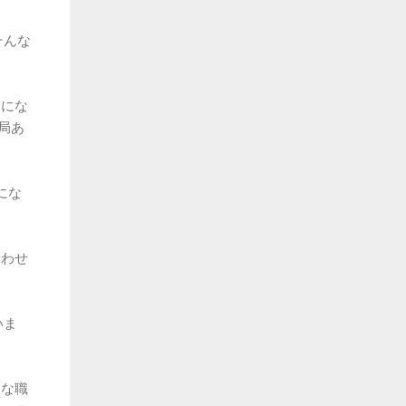
そんな
うにな
局あ
にな
合わせ
いま
嫌な職