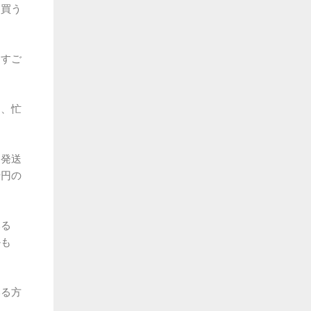
は買う
、すご
り、忙
て発送
千円の
みる
かも
いる方