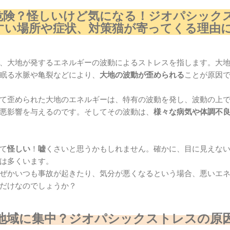
危険？怪しいけど気になる！ジオパシック
すい場所や症状、対策猫が寄ってくる理由
、大地が発するエネルギーの波動によるストレスを指します。大
眠る水脈や亀裂などにより、
大地の波動が歪められる
ことが原因
て歪められた大地のエネルギーは、特有の波動を発し、波動の上
悪影響を与えるのです。そしてその波動は、
様々な病気や体調不
て
怪しい
！
嘘
くさいと思うかもしれません。確かに、目に見えな
は多くいます。
ぜかいつも事故が起きたり、気分が悪くなるという場合、悪いエ
だけなのでしょうか？
地域に集中？ジオパシックストレスの原