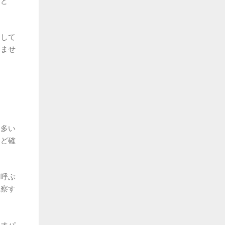
など
として
きませ
も多い
けど確
を呼ぶ
観察す
ジオパ