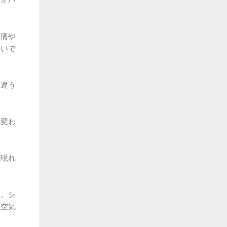
頭痛や
よいで
。違う
。変わ
が現れ
ん。シ
で空気