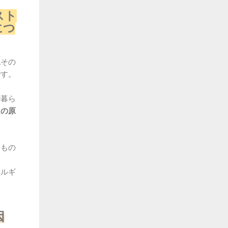
スト
につ
地その
です。
で暮ら
良の原
いもの
ネルギ
因