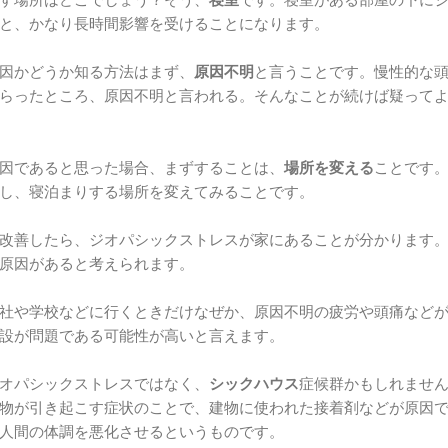
と、かなり長時間影響を受けることになります。
因かどうか知る方法はまず、
原因不明
と言うことです。慢性的な
らったところ、原因不明と言われる。そんなことが続けば疑って
因であると思った場合、まずすることは、
場所を変える
ことです
し、寝泊まりする場所を変えてみることです。
改善したら、ジオパシックストレスが家にあることが分かります
原因があると考えられます。
社や学校などに行くときだけなぜか、原因不明の疲労や頭痛など
設が問題である可能性が高いと言えます。
オパシックストレスではなく、
シックハウス
症候群かもしれませ
物が引き起こす症状のことで、建物に使われた接着剤などが原因
人間の体調を悪化させるというものです。