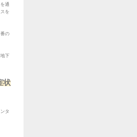
こを通
レスを
一番の
、地下
症状
メンタ