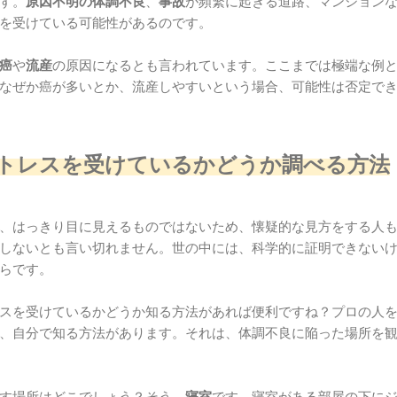
す。
原因不明の体調不良
、
事故
が頻繁に起きる道路、マンション
を受けている可能性があるのです。
癌
や
流産
の原因になるとも言われています。ここまでは極端な例
なぜか癌が多いとか、流産しやすいという場合、可能性は否定で
トレスを受けているかどうか調べる方法
、はっきり目に見えるものではないため、懐疑的な見方をする人
しないとも言い切れません。世の中には、科学的に証明できない
らです。
スを受けているかどうか知る方法があれば便利ですね？プロの人
、自分で知る方法があります。それは、体調不良に陥った場所を
す場所はどこでしょう？そう、
寝室
です。寝室がある部屋の下に