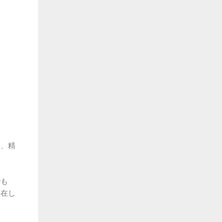
り、精
でも
存在し