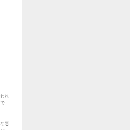
言われ
どで
々な悪