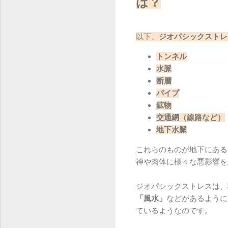
は？
以下、
ジオパシックストレ
トンネル
水脈
断層
パイプ
鉱物
交通網（線路など）
地下水脈
これらのものが地下にある
神や肉体に様々な悪影響を
ジオパシックストレスは、
「風水」
などがあるように
ているようなのです。