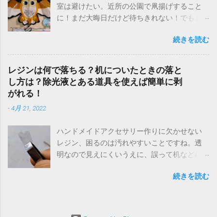
室は避けたい。近所の公園で凧揚げすること
い。手のひらサイズ え？これは饅頭にしては
に！まだ大晦日だけど待ちきれない！でもど
硬いし、大丈夫かなあ？味を想像して不安に
こに売ってるの？できれば安いのがいい！ 近
なりましたが、、。 ムリッ、、と、なんとも
続きを読む
場ですぐ、かつ安いのがいいとなれば、やっ
言えない歯ごたえで、固いのかぐにゃぐにゃ
ぱり百均！100円ショップですね！しかし売っ
なのか、中途半端な噛み心地。 カリッ、サク
てるの？はい、ちゃんと買えます！ありまし
ッとしたせんべいのような歯ざわりを期待し
レジンは何で落ちる？机についたときの落と
た！年に一度しか使わない玩具だし、安いほ
ていたので、少し残念。 汁粉入りのモナカの
し方は？除光液とある道具を使えば簡単に剥
うがいいですよね(^^) 百均（セリア、ダイソ
皮をパリッと割ったときのような、サクッと
がれる！
ー）の凧（カイト）はどこで売ってる？買え
した爽快感を想像していたので、なんともモ
-
4月 21, 2022
る売り場を間違うと大変！飛ばないときに試
ヤモヤな味わい。。 皮の甘さもほどほどで、
すべきこととは？ ↑こちらが百均の凧！壁のイ
正直、あまり美味しいとは思えなかったので
ハンドメイドアクセサリー作りに欠かせない
ンテリア化しとるけど、普通に飛びます！ 結
すが、その奥には甘い餡が入ってるのだろう
レジン、困るのは汚れやすいことですね。透
論から言うと、私が凧を買ったのは、セリア
と期待してました。しかし、、 一口香の中身
明なので見えにくいうえに、誤って机などに
です！ 実は、最初はダイソーかな？と思って
は空洞？！ 見て驚き！！なんと、中身は立派
垂らしてしまうと固まって取れなくなってし
探したのですが、ありませんでした。売って
な空洞ではありませんか？！ これには、私も
続きを読む
まいます。 私自身、レジンのハンドメイドは
るのは、飾り用の 装飾用 カイトだけ。紛らわ
子供もびっくり、笑いました（笑） 何なんだ
かなり作っているので、作業台（窓枠）が凄
しいからやめてくれ(^_^;) ダイソーやセリアに
このお菓子はーー？？！意味不明ー？！ なん
まじいことに・・！ 窓枠なんかでやるなって
は、正月の季節になると、装飾品の凧が売ら
のための空洞なのか、なぜ空っぽなのに、饅
話ですが、日光が当たるので、レースのカー
れています。私も危うく買うところだったの