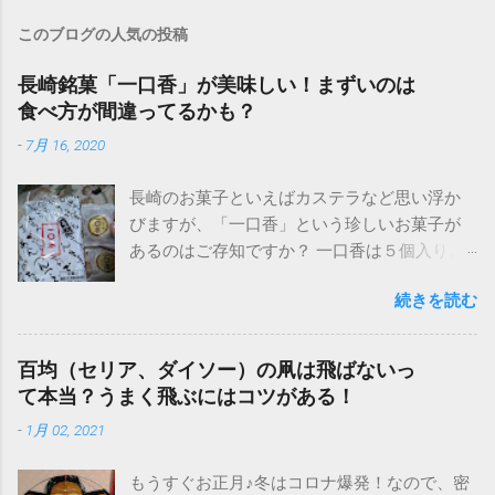
このブログの人気の投稿
長崎銘菓「一口香」が美味しい！まずいのは
食べ方が間違ってるかも？
-
7月 16, 2020
長崎のお菓子といえばカステラなど思い浮か
びますが、「一口香」という珍しいお菓子が
あるのはご存知ですか？ 一口香は５個入り。
値段は５４０円ほど！ 名前からして可愛らし
続きを読む
く優雅で可憐な響きがあり、ぜひ食べたいと
思い、知人にお願いしました。そのお味は？
一口香を食べた感想や、美味しい食べ方をご
百均（セリア、ダイソー）の凧は飛ばないっ
紹介します！ 長崎名物「一口香」は安いけど
て本当？うまく飛ぶにはコツがある！
まずい？美味しい食べ方は？ なんの変哲もな
-
1月 02, 2021
い饅頭のような外見。しかし触ってみるとイ
メージと違い固いです。饅頭のような柔らか
もうすぐお正月♪冬はコロナ爆発！なので、密
さはありません。 一口香は、安いしかわい