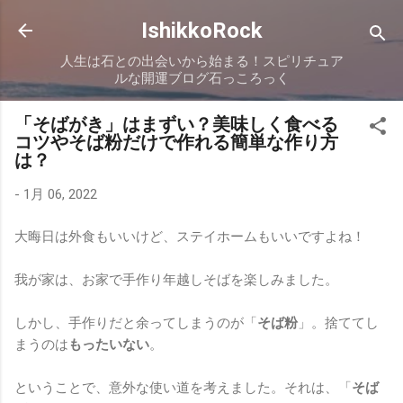
スキップしてメイン コンテンツに移動
IshikkoRock
人生は石との出会いから始まる！スピリチュア
ルな開運ブログ石っころっく
「そばがき」はまずい？美味しく食べる
コツやそば粉だけで作れる簡単な作り方
は？
-
1月 06, 2022
大晦日は外食もいいけど、ステイホームもいいですよね！
我が家は、お家で手作り年越しそばを楽しみました。
しかし、手作りだと余ってしまうのが「
そば粉
」。捨ててし
まうのは
もったいない
。
ということで、意外な使い道を考えました。それは、「
そば