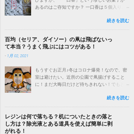
びますが、「一口香」という珍しいお菓子が
あるのはご存知ですか？ 一口香は５個入り。
値段は５４０円ほど！ 名前からして可愛らし
続きを読む
く優雅で可憐な響きがあり、ぜひ食べたいと
思い、知人にお願いしました。そのお味は？
一口香を食べた感想や、美味しい食べ方をご
百均（セリア、ダイソー）の凧は飛ばないっ
紹介します！ 長崎名物「一口香」は安いけど
て本当？うまく飛ぶにはコツがある！
まずい？美味しい食べ方は？ なんの変哲もな
-
1月 02, 2021
い饅頭のような外見。しかし触ってみるとイ
メージと違い固いです。饅頭のような柔らか
もうすぐお正月♪冬はコロナ爆発！なので、密
さはありません。 一口香は、安いしかわい
室は避けたい。近所の公園で凧揚げすること
い。手のひらサイズ え？これは饅頭にしては
に！まだ大晦日だけど待ちきれない！でもど
硬いし、大丈夫かなあ？味を想像して不安に
こに売ってるの？できれば安いのがいい！ 近
なりましたが、、。 ムリッ、、と、なんとも
続きを読む
場ですぐ、かつ安いのがいいとなれば、やっ
言えない歯ごたえで、固いのかぐにゃぐにゃ
ぱり百均！100円ショップですね！しかし売っ
なのか、中途半端な噛み心地。 カリッ、サク
てるの？はい、ちゃんと買えます！ありまし
ッとしたせんべいのような歯ざわりを期待し
レジンは何で落ちる？机についたときの落と
た！年に一度しか使わない玩具だし、安いほ
ていたので、少し残念。 汁粉入りのモナカの
し方は？除光液とある道具を使えば簡単に剥
うがいいですよね(^^) 百均（セリア、ダイソ
皮をパリッと割ったときのような、サクッと
がれる！