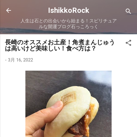
スキップしてメイン コンテンツに移動
IshikkoRock
人生は石との出会いから始まる！スピリチュア
ルな開運ブログ石っころっく
長崎のオススメお土産！角煮まんじゅう
は高いけど美味しい！食べ方は？
-
3月 16, 2022