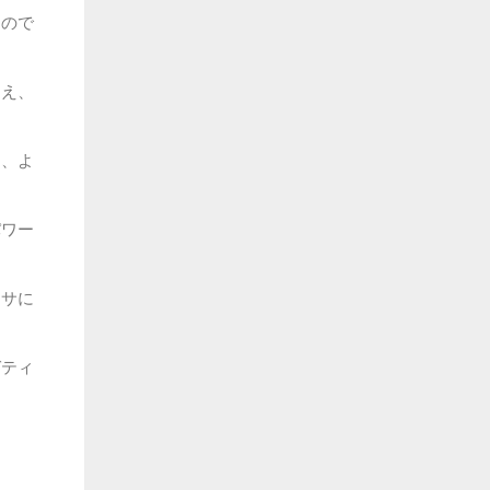
なので
さえ、
て、よ
パワー
エサに
ガティ