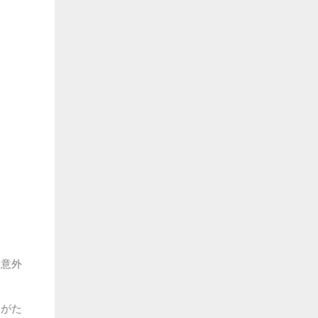
？意外
目がた