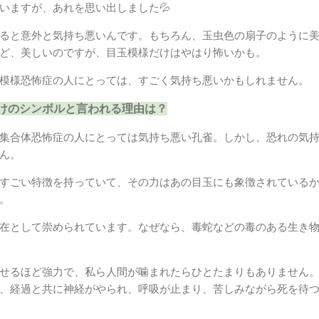
いますが、あれを思い出しました💦
ると意外と気持ち悪いんです。もちろん、玉虫色の扇子のように
ど、美しいのですが、目玉模様だけはやはり怖いかも。
模様恐怖症の人にとっては、すごく気持ち悪いかもしれません。
けのシンボルと言われる理由は？
集合体恐怖症の人にとっては気持ち悪い孔雀。しかし、恐れの気
ん。
すごい特徴を持っていて、その力はあの目玉にも象徴されている
。
在として崇められています。なぜなら、毒蛇などの毒のある生き
せるほど強力で、私ら人間が噛まれたらひとたまりもありません
、経過と共に神経がやられ、呼吸が止まり、苦しみながら死を待