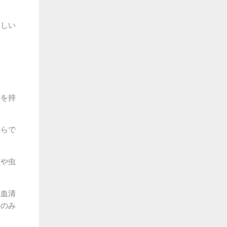
美しい
持を持
からで
物や虫
。血清
つのみ