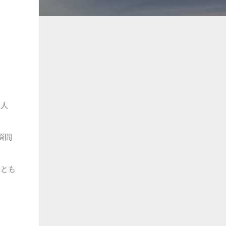
る人
瞬間
るとも