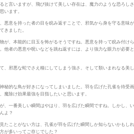
ると言いますが、飛び抜けて美しい存在は、魔力のような恐ろし
思います。
、悪意を持った者の目を睨み返すことで、邪気から身を守る意味
てきました。
物が、本能的に目玉を怖がるそうですね。悪意を持って睨み付け
。他者の悪意や呪いなどを跳ね返すには、より強力な眼力が必要
て、邪悪な蛇でさえ糧にしてしまう強さ。そして類いまれなる美
神秘的な鳥が好きになってしまいました。羽を広げた孔雀を待受
、魔除け効果最強を目指したいと思います。
が、一番美しい瞬間はやはり、羽を広げた瞬間ですね。しかし、
んよ？
見たことがない方は、孔雀が羽を広げた瞬間しか知らないかもし
方が多いってご存じでした？