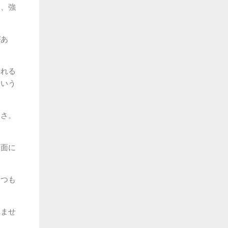
さ、強
があ
られる
という
しさ。
画面に
いつも
れませ