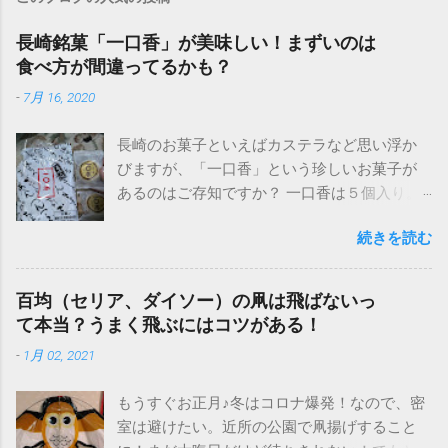
長崎銘菓「一口香」が美味しい！まずいのは
食べ方が間違ってるかも？
-
7月 16, 2020
長崎のお菓子といえばカステラなど思い浮か
びますが、「一口香」という珍しいお菓子が
あるのはご存知ですか？ 一口香は５個入り。
値段は５４０円ほど！ 名前からして可愛らし
続きを読む
く優雅で可憐な響きがあり、ぜひ食べたいと
思い、知人にお願いしました。そのお味は？
一口香を食べた感想や、美味しい食べ方をご
百均（セリア、ダイソー）の凧は飛ばないっ
紹介します！ 長崎名物「一口香」は安いけど
て本当？うまく飛ぶにはコツがある！
まずい？美味しい食べ方は？ なんの変哲もな
-
1月 02, 2021
い饅頭のような外見。しかし触ってみるとイ
メージと違い固いです。饅頭のような柔らか
もうすぐお正月♪冬はコロナ爆発！なので、密
さはありません。 一口香は、安いしかわい
室は避けたい。近所の公園で凧揚げすること
い。手のひらサイズ え？これは饅頭にしては