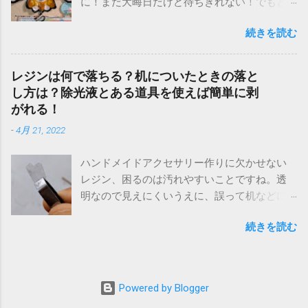
に！まだ大晦日だけど待ちきれない！でもど
硬いし、大丈夫かなあ？味を想像して不安に
こに売ってるの？できれば安いのがいい！ 近
なりましたが、、。 ムリッ、、と、なんとも
続きを読む
場ですぐ、かつ安いのがいいとなれば、やっ
言えない歯ごたえで、固いのかぐにゃぐにゃ
ぱり百均！100円ショップですね！しかし売っ
なのか、中途半端な噛み心地。 カリッ、サク
てるの？はい、ちゃんと買えます！ありまし
ッとしたせんべいのような歯ざわりを期待し
レジンは何で落ちる？机についたときの落と
た！年に一度しか使わない玩具だし、安いほ
ていたので、少し残念。 汁粉入りのモナカの
し方は？除光液とある道具を使えば簡単に剥
うがいいですよね(^^) 百均（セリア、ダイソ
皮をパリッと割ったときのような、サクッと
がれる！
ー）の凧（カイト）はどこで売ってる？買え
した爽快感を想像していたので、なんともモ
-
4月 21, 2022
る売り場を間違うと大変！飛ばないときに試
ヤモヤな味わい。。 皮の甘さもほどほどで、
すべきこととは？ ↑こちらが百均の凧！壁のイ
正直、あまり美味しいとは思えなかったので
ハンドメイドアクセサリー作りに欠かせない
ンテリア化しとるけど、普通に飛びます！ 結
すが、その奥には甘い餡が入ってるのだろう
レジン、困るのは汚れやすいことですね。透
論から言うと、私が凧を買ったのは、セリア
と期待してました。しかし、、 一口香の中身
明なので見えにくいうえに、誤って机などに
です！ 実は、最初はダイソーかな？と思って
は空洞？！ 見て驚き！！なんと、中身は立派
垂らしてしまうと固まって取れなくなってし
探したのですが、ありませんでした。売って
な空洞ではありませんか？！ これには、私も
続きを読む
まいます。 私自身、レジンのハンドメイドは
るのは、飾り用の 装飾用 カイトだけ。紛らわ
子供もびっくり、笑いました（笑） 何なんだ
かなり作っているので、作業台（窓枠）が凄
しいからやめてくれ(^_^;) ダイソーやセリアに
このお菓子はーー？？！意味不明ー？！ なん
まじいことに・・！ 窓枠なんかでやるなって
は、正月の季節になると、装飾品の凧が売ら
のための空洞なのか、なぜ空っぽなのに、饅
話ですが、日光が当たるので、レースのカー
れています。私も危うく買うところだったの
頭のような形なのか？！ この味なら平べった
Powered by Blogger
テンを開閉しながら、すぐに固まるのを楽し
ですが、「装飾用」と書かれているので注意
いせんべい型でもよかったのでは、、？！