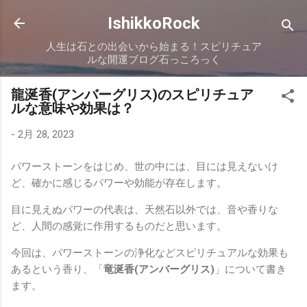
スキップしてメイン コンテンツに移動
IshikkoRock
人生は石との出会いから始まる！スピリチュア
ルな開運ブログ石っころっく
龍涎香(アンバーグリス)のスピリチュア
ルな意味や効果は？
-
2月 28, 2023
パワーストーンをはじめ、世の中には、目には見えないけ
ど、確かに感じるパワーや効能が存在します。
目に見えぬパワーの代表は、天然石以外では、音や香りな
ど、人間の感覚に作用するものだと思います。
今回は、パワーストーンの浄化などスピリチュアルな効果も
あるという香り、「
竜涎香(アンバーグリス)
」について書き
ます。