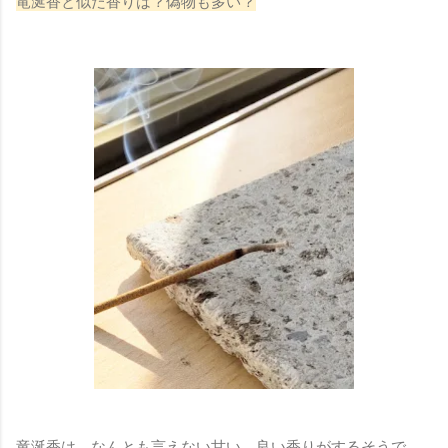
竜涎香と似た香りは？偽物も多い？
竜涎香は、なんとも言えない甘い、良い香りがするそうで