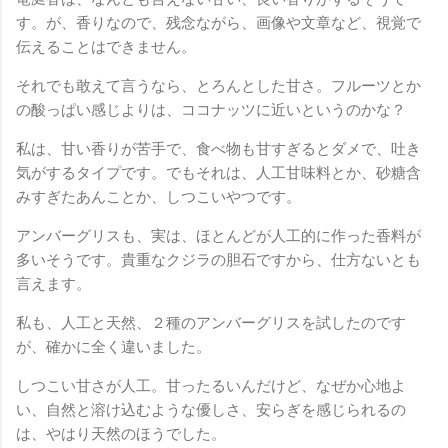
す。が、香りなので、残念ながら、画像や文章など、視覚で
伝えることはできません。
それでも敢えて言うなら、とろんとした甘さ。フルーツとか
の酸っぱい感じよりは、ココナッツに近いというのかな？
私は、甘い香りが苦手で、食べ物も甘すぎるとダメで、吐き
気がするタイプです。でもそれは、人工甘味料とか、砂糖含
みすぎたあんことか、しつこいやつです。
アンバーグリスも、実は、ほとんどが人工的に作った香料が
多いそうです。貴重なクジラの胆石ですから、仕方ないとも
言えます。
私も、人工と天然、２種のアンバーグリスを試したのです
が、確かに全く違いました。
しつこい甘さが人工。甘ったるいんだけど、なぜか心地よ
い、自然と溶け込むような優しさ、安らぎを感じられるの
は、やはり天然のほうでした。