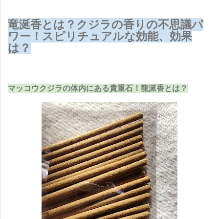
竜涎香とは？クジラの香りの不思議パ
ワー！スピリチュアルな効能、効果
は？
マッコウクジラの体内にある貴重石！龍涎香とは？